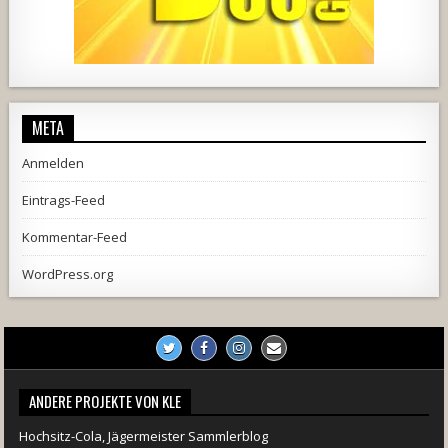
2537
239
2
737
71
5
META
Anmelden
Eintrags-Feed
Kommentar-Feed
WordPress.org
ANDERE PROJEKTE VON KLE
Hochsitz-Cola, Jägermeister Sammlerblog