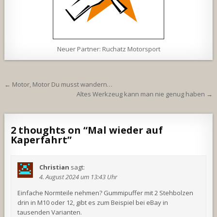
Neuer Partner: Ruchatz Motorsport
Beitragsnavigation
← Motor, Motor Du musst wandern…
Altes Werkzeug kann man nie genug haben →
2 thoughts on “
Mal wieder auf
Kaperfahrt
”
Christian
sagt:
4. August 2024 um 13:43 Uhr
Einfache Normteile nehmen? Gummipuffer mit 2 Stehbolzen
drin in M10 oder 12, gibt es zum Beispiel bei eBay in
tausenden Varianten.