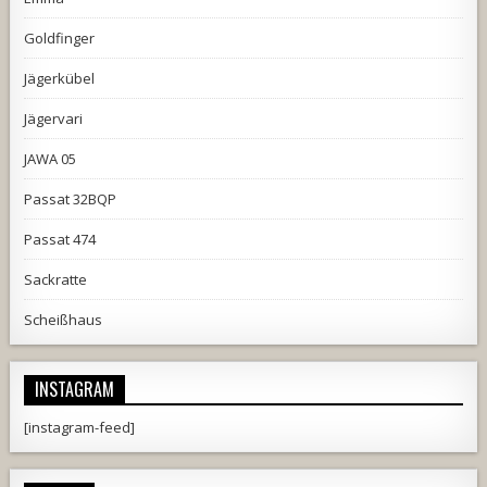
Goldfinger
Jägerkübel
Jägervari
JAWA 05
Passat 32BQP
Passat 474
Sackratte
Scheißhaus
INSTAGRAM
[instagram-feed]