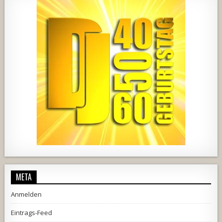
1857
205
10
2556
243
2
META
Anmelden
Eintrags-Feed