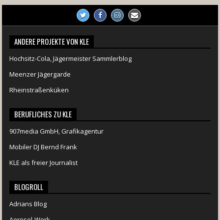
457
22
1876
206
10
ANDERE PROJEKTE VON KLE
Hochsitz-Cola, Jägermeister Sammlerblog
Meenzer Jägergarde
Rheinstraßenküken
BERUFLICHES ZU KLE
907media GmbH, Grafikagentur
Mobiler DJ Bernd Frank
KLE als freier Journalist
BLOGROLL
Adrians Blog
Aerosol-Werk