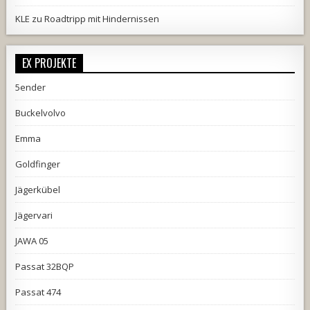
KLE
zu
Roadtripp mit Hindernissen
EX PROJEKTE
5ender
Buckelvolvo
Emma
Goldfinger
Jägerkübel
Jägervari
JAWA 05
Passat 32BQP
Passat 474