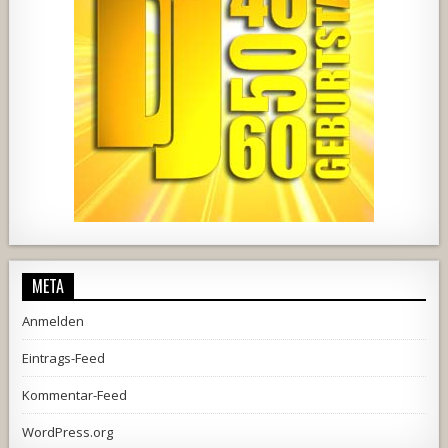
2537
239
2
737
71
5
META
Anmelden
Eintrags-Feed
Kommentar-Feed
WordPress.org