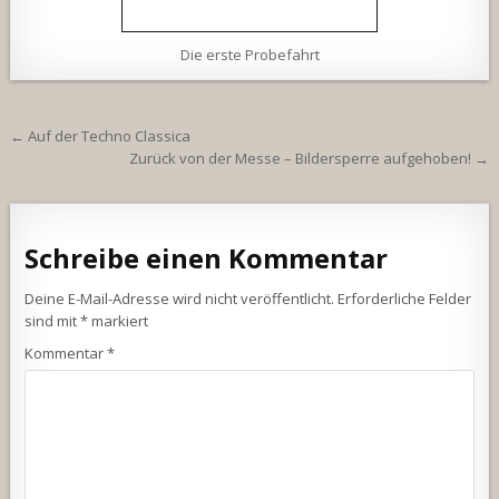
Die erste Probefahrt
Beitragsnavigation
← Auf der Techno Classica
Zurück von der Messe – Bildersperre aufgehoben! →
Schreibe einen Kommentar
Deine E-Mail-Adresse wird nicht veröffentlicht.
Erforderliche Felder
sind mit
*
markiert
Kommentar
*