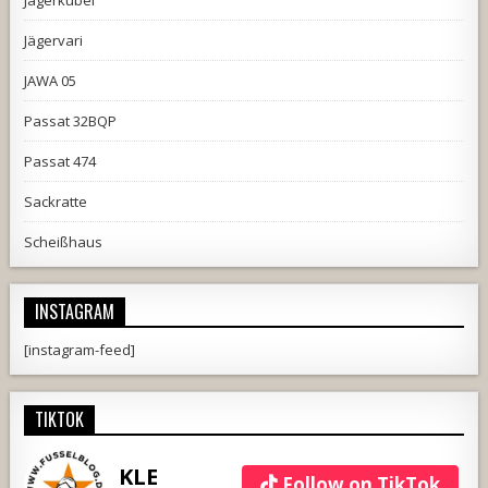
Jägerkübel
Jägervari
JAWA 05
Passat 32BQP
Passat 474
Sackratte
Scheißhaus
INSTAGRAM
[instagram-feed]
TIKTOK
KLE
Follow on TikTok