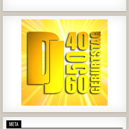
1820
203
10
2517
236
2
728
71
5
1238
154
2
META