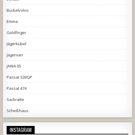
Buckelvolvo
Emma
Goldfinger
Jägerkübel
Jägervari
JAWA 05
Passat 32BQP
Passat 474
Sackratte
Scheißhaus
INSTAGRAM