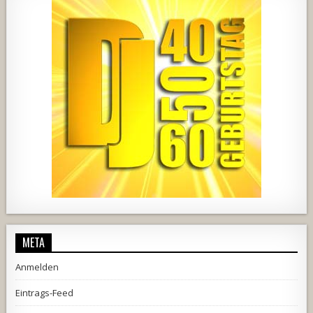
1857
205
10
2556
243
2
META
Anmelden
Eintrags-Feed