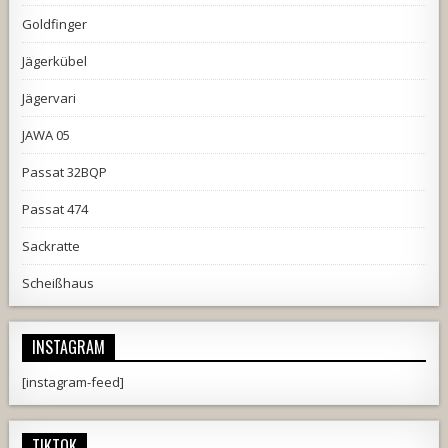
Goldfinger
Jägerkübel
Jägervari
JAWA 05
Passat 32BQP
Passat 474
Sackratte
Scheißhaus
INSTAGRAM
[instagram-feed]
TIKTOK