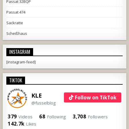
Passat 32BQP
Passat 474
Sackratte
Scheißhaus
INSTAGRAM
[instagram-feed]
TIKTOK
KLE
Follow on TikTok
@fusselblog
379
68
3,708
Videos
Following
Followers
142.7k
Likes