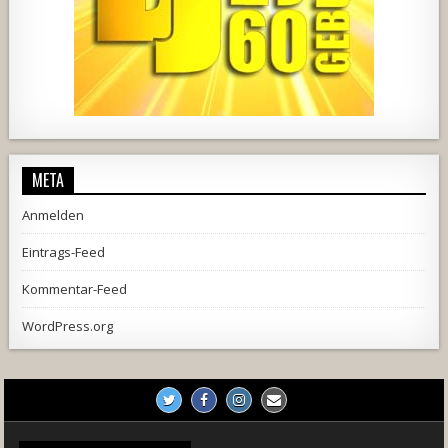
728
71
5
1238
154
2
META
Anmelden
Eintrags-Feed
Kommentar-Feed
WordPress.org