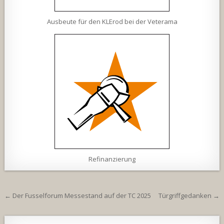
Ausbeute für den KLErod bei der Veterama
Refinanzierung
Beitragsnavigation
← Der Fusselforum Messestand auf der TC 2025
Türgriffgedanken →