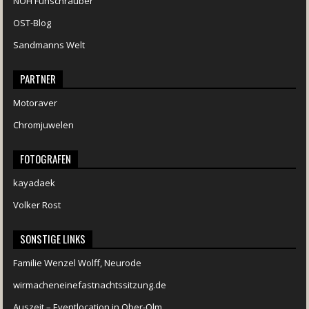
NOH Funschrauber
OST-Blog
Sandmanns Welt
PARTNER
Motoraver
Chromjuwelen
FOTOGRAFEN
kayadaek
Volker Rost
SONSTIGE LINKS
Familie Wenzel Wolff, Neurode
wirmacheneinefastnachtssitzung.de
Auszeit – Eventlocation in Ober-Olm