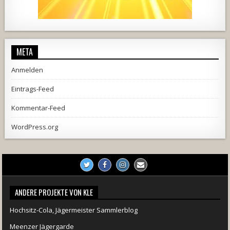
444
21
1870
206
10
META
Anmelden
Eintrags-Feed
Kommentar-Feed
WordPress.org
ANDERE PROJEKTE VON KLE
Hochsitz-Cola, Jägermeister Sammlerblog
Meenzer Jägergarde