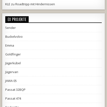
KLE
zu
Roadtripp mit Hindernissen
EX PROJEKTE
5ender
Buckelvolvo
Emma
Goldfinger
Jägerkübel
Jägervari
JAWA 05
Passat 32BQP
Passat 474