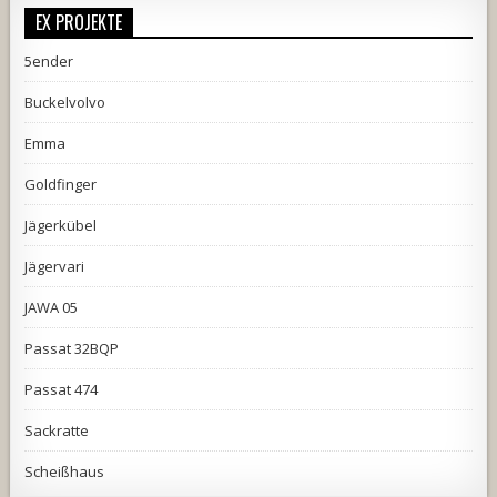
EX PROJEKTE
5ender
Buckelvolvo
Emma
Goldfinger
Jägerkübel
Jägervari
JAWA 05
Passat 32BQP
Passat 474
Sackratte
Scheißhaus