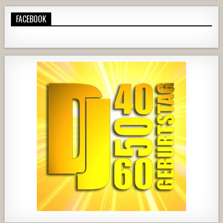
FACEBOOK
724
68
1
428
21
1857
205
10
2556
243
2