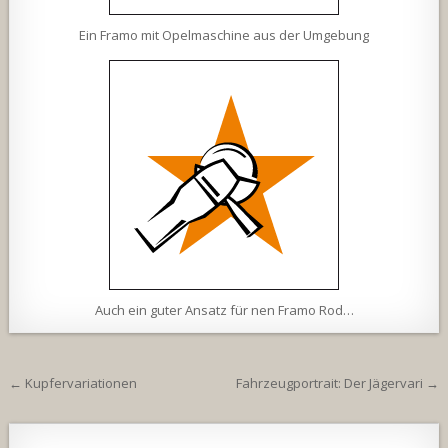
Ein Framo mit Opelmaschine aus der Umgebung
Auch ein guter Ansatz für nen Framo Rod…
Beitragsnavigation
← Kupfervariationen
Fahrzeugportrait: Der Jägervari →