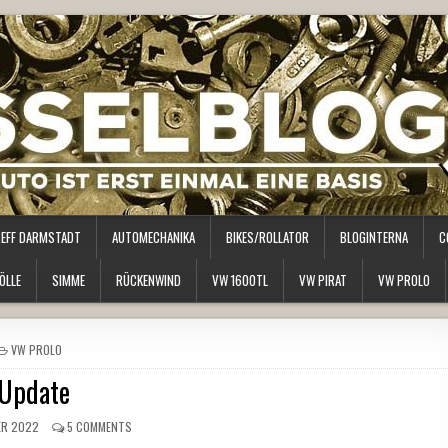
REFF DARMSTADT
AUTOMECHANIKA
BIKES/ROLLATOR
BLOGINTERNA
C
ÖLLE
SIMME
RÜCKENWIND
VW 1600TL
VW PIRAT
VW PROLO
POSTED
VW PROLO
IN
Update
ER 2022
5 COMMENTS