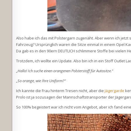
Also habe ich das mit Polstergarn zugenäht. Aber wenn ich jetz
Fahrzeug? Ursprünglich waren die Sitze einmal in einem Opel Ka
Da gab es in den 90ern DEUTLICH schlimmere Stoffe bei vielen He
Trotzdem, ich wollte ein Update. Also bin ich in ein Stoff Outlet La
„Hallo! Ich suche einen orangenen Polsterstoff für Autositze.“
„So orange, wie Ihre Uniform?“
Ich kannte die Frau hinterm Tresen nicht, aber die
Jägergarde
ken
Prolo ist ja sozusagen der Mannschaftstransporter der Jägergar
So 100% begeistert war ich nicht vom Angebot, aber ich fand eine