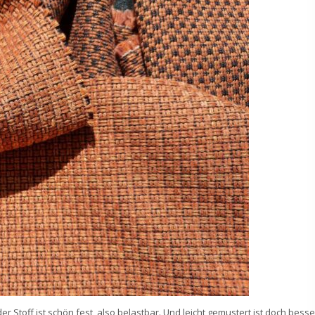
 Stoff ist schön fest, also belastbar. Und leicht gemustert ist doch besse