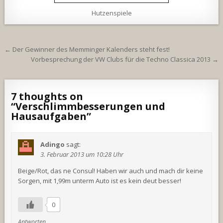
Hutzenspiele
Beitragsnavigation
← Der Gewinner des Memminger Kalenders steht fest!
Vorbesprechung der VW Clubs für die Techno Classica 2013 →
7 thoughts on
“
Verschlimmbesserungen und
Hausaufgaben
”
Adingo
sagt:
3. Februar 2013 um 10:28 Uhr
Beige/Rot, das ne Consul! Haben wir auch und mach dir keine
Sorgen, mit 1,99m unterm Auto ist es kein deut besser!
0
Antworten