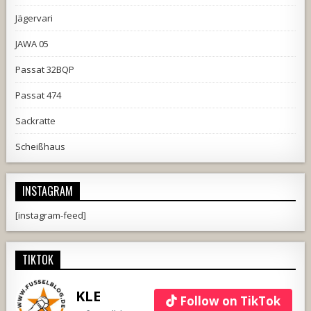
Jägervari
JAWA 05
Passat 32BQP
Passat 474
Sackratte
Scheißhaus
INSTAGRAM
[instagram-feed]
TIKTOK
KLE
Follow on TikTok