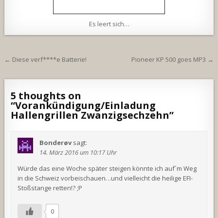
Es leert sich…
Beitragsnavigation
← Diese verf****e Batterie!
Pioneer KP 500 goes MP3 →
5 thoughts on
“
Vorankündigung/Einladung
Hallengrillen Zwanzigsechzehn
”
Bonderøv
sagt:
14. März 2016 um 10:17 Uhr
Würde das eine Woche später steigen könnte ich auf´m Weg
in die Schweiz vorbeischauen…und vielleicht die heilige EFI-
Stoßstange retten!? ;P
0