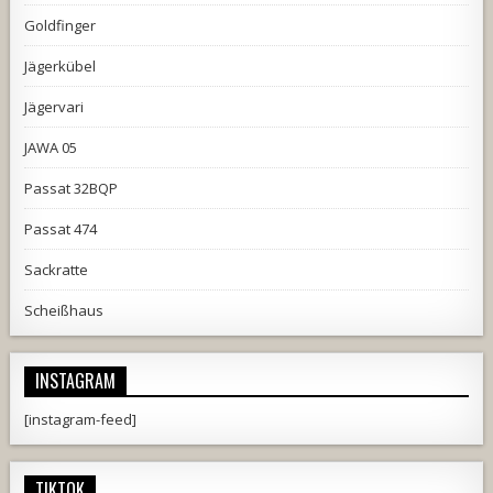
Goldfinger
Jägerkübel
Jägervari
JAWA 05
Passat 32BQP
Passat 474
Sackratte
Scheißhaus
INSTAGRAM
[instagram-feed]
TIKTOK