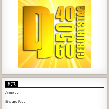
2537
239
2
737
71
5
META
Anmelden
Eintrags-Feed