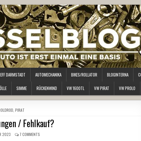
REFF DARMSTADT
AUTOMECHANIKA
BIKES/ROLLATOR
BLOGINTERNA
C
ÖLLE
SIMME
RÜCKENWIND
VW 1600TL
VW PIRAT
VW PROLO
POSTED
COLDROD
,
PIRAT
N
ungen / Fehlkauf?
R 2023
7 COMMENTS