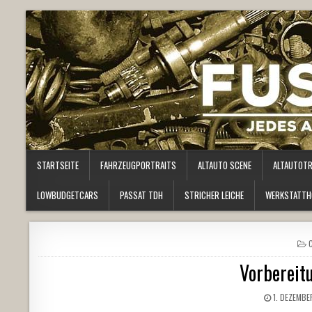
STARTSEITE
FAHRZEUGPORTRAITS
ALTAUTO SCENE
ALTAUTOT
LOWBUDGETCARS
PASSAT TDH
STRICHER LEICHE
WERKSTATTH
I
Vorbereit
1. DEZEMBE