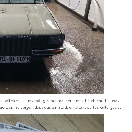
r soll nicht als ungepflegt rüberkommen. Und ich habe noch etwas
ert, um zu zeigen, dass das ein Stück erhaltenswertes Kulturgut ist.