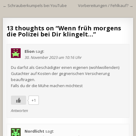
Beitragsnavigation
← Schrauberkumpels bei YouTube
Vorbereitungen / Fehlkauf? →
13 thoughts on “
Wenn früh morgens
die Polizei bei Dir klingelt…
”
Elion
sagt:
30. November 2023 um 10:16 Uhr
Du darfst als Geschädigter einen eigenen (wohlwollenden)
Gutachter auf Kosten der gegnerischen Versicherung
beauftragen.
Falls du dir die Mühe machen möchtest
+1
Antworten
Nordlicht
sagt: