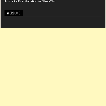
Auszeit – Eventlocation in Ober-Olm
WERBUNG