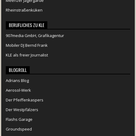
Meenzer Jägergarde
Rheinstraßenküken
BERUFLICHES ZU KLE
907media GmbH, Grafikagentur
Mobiler DJ Bernd Frank
KLE als freier Journalist
BLOGROLL
Adrians Blog
Aerosol-Werk
Der Pfeiffenkaspers
Der Westpfälzers
Flashs Garage
Groundspeed