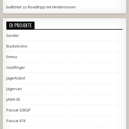
bullitöter
zu
Roadtripp mit Hindernissen
EX PROJEKTE
5ender
Buckelvolvo
Emma
Goldfinger
Jägerkübel
Jägervari
JAWA 05
Passat 32BQP
Passat 474