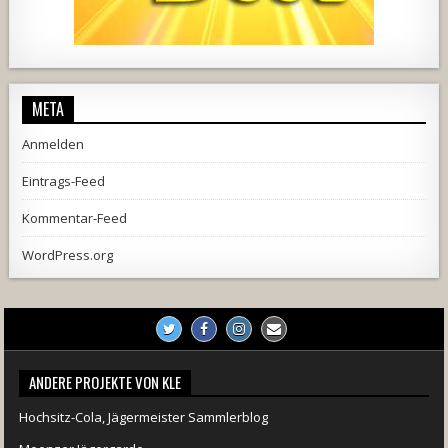
728
71
5
1238
154
2
META
Anmelden
Eintrags-Feed
Kommentar-Feed
WordPress.org
ANDERE PROJEKTE VON KLE
Hochsitz-Cola, Jägermeister Sammlerblog