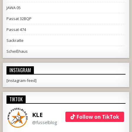
JAWA 05
Passat 32BQP
Passat 474
Sackratte
Scheißhaus
INSTAGRAM
[instagram-feed]
TIKTOK
KLE
Follow on TikTok
@fusselblog