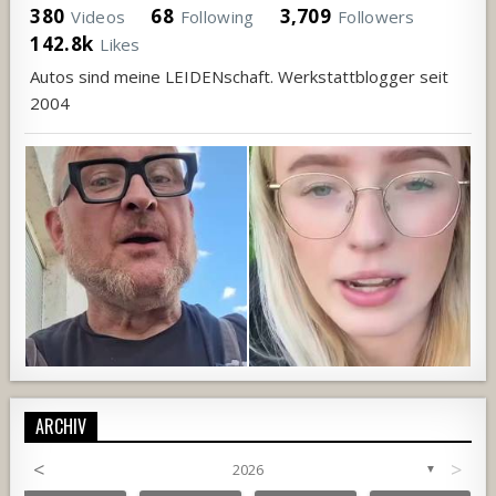
380
68
3,709
Videos
Following
Followers
142.8k
Likes
Autos sind meine LEIDENschaft. Werkstattblogger seit
2004
ARCHIV
<
>
2026
▼
792
52
3
708
68
1