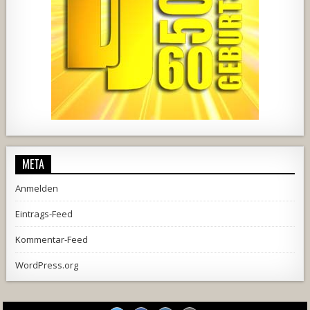
2537
239
2
737
71
5
META
Anmelden
Eintrags-Feed
Kommentar-Feed
WordPress.org