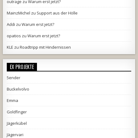
outrage
zu
Warum erst jetzt?
MainzMichel
zu
Support aus der Hölle
Addi
zu
Warum erst jetzt?
opatios
zu
Warum erst jetzt?
KLE
zu
Roadtripp mit Hindernissen
EX PROJEKTE
5ender
Buckelvolvo
Emma
Goldfinger
Jägerkübel
Jägervari