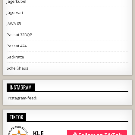
Jägerkübel
Jägervari
JAWA 05
Passat 32BQP
Passat 474
Sackratte
Scheißhaus
INSTAGRAM
[instagram-feed]
TIKTOK
KLE