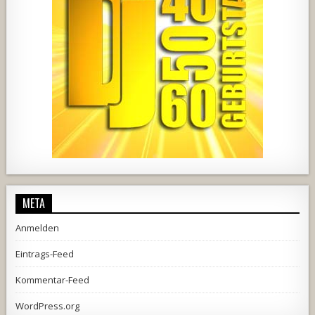
2537
239
2
737
71
5
META
Anmelden
Eintrags-Feed
Kommentar-Feed
WordPress.org