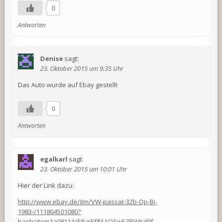
0
Antworten
Denise
sagt:
23. Oktober 2015 um 9:35 Uhr
Das Auto wurde auf Ebay gestellt
0
Antworten
egalkarl
sagt:
23. Oktober 2015 um 10:01 Uhr
Hier der Link dazu:
http://www.ebay.de/itm/VW-passat-32b-Qp-Bj-
1983-/111804501080?
hash=item1a08114c58:g:Ef8AAOSw5ZBWKd9f