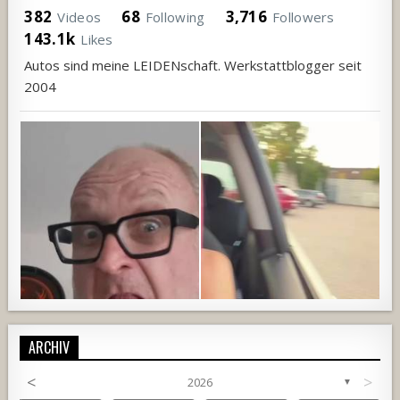
382
68
3,716
Videos
Following
Followers
143.1k
Likes
Autos sind meine LEIDENschaft. Werkstattblogger seit
2004
ARCHIV
<
>
2026
▼
687
19
3
1350
119
7