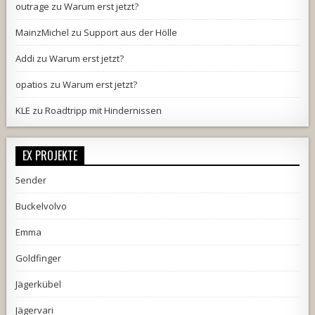
outrage
zu
Warum erst jetzt?
MainzMichel
zu
Support aus der Hölle
Addi
zu
Warum erst jetzt?
opatios
zu
Warum erst jetzt?
KLE
zu
Roadtripp mit Hindernissen
EX PROJEKTE
5ender
Buckelvolvo
Emma
Goldfinger
Jägerkübel
Jägervari