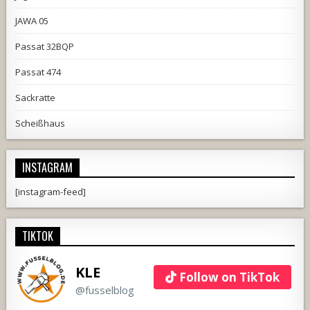
JAWA 05
Passat 32BQP
Passat 474
Sackratte
Scheißhaus
INSTAGRAM
[instagram-feed]
TIKTOK
KLE
Follow on TikTok
@fusselblog