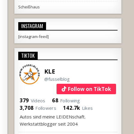
Scheißhaus
INSTAGRAM
[instagram-feed]
TIKTOK
KLE
@fusselblog
Follow on TikTok
379
68
Videos
Following
3,708
142.7k
Followers
Likes
Autos sind meine LEIDENschaft.
Werkstattblogger seit 2004