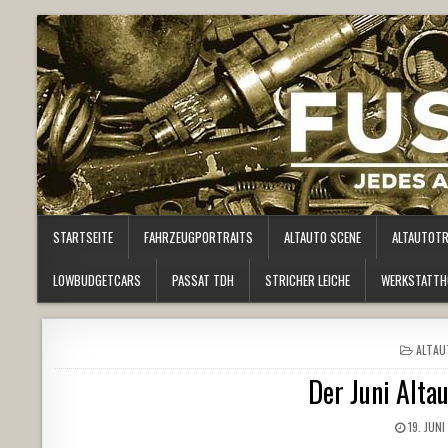
STARTSEITE
FAHRZEUGPORTRAITS
ALTAUTO SCENE
ALTAUTOT
LOWBUDGETCARS
PASSAT TDH
STRICHER LEICHE
WERKSTATTH
POSTE
ALTAU
IN
Der Juni Alta
19. JUNI