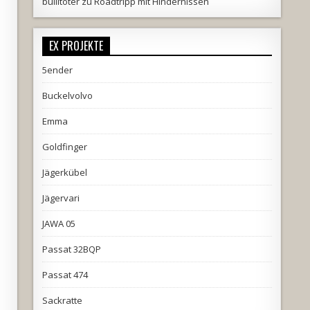
bullitöter
zu
Roadtripp mit Hindernissen
EX PROJEKTE
5ender
Buckelvolvo
Emma
Goldfinger
Jägerkübel
Jägervari
JAWA 05
Passat 32BQP
Passat 474
Sackratte