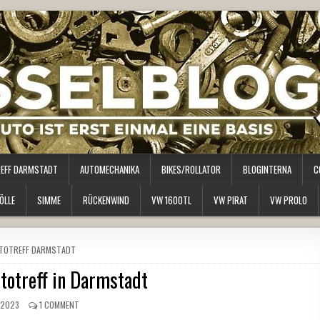
REFF DARMSTADT
AUTOMECHANIKA
BIKES/ROLLATOR
BLOGINTERNA
C
ÖLLE
SIMME
RÜCKENWIND
VW 1600TL
VW PIRAT
VW PROLO
D
TOTREFF DARMSTADT
utotreff in Darmstadt
 2023
1 COMMENT