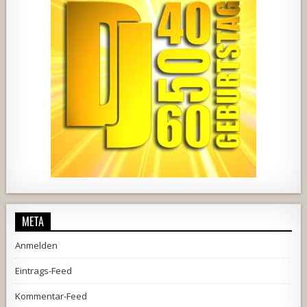
457
22
1876
206
10
META
Anmelden
Eintrags-Feed
Kommentar-Feed