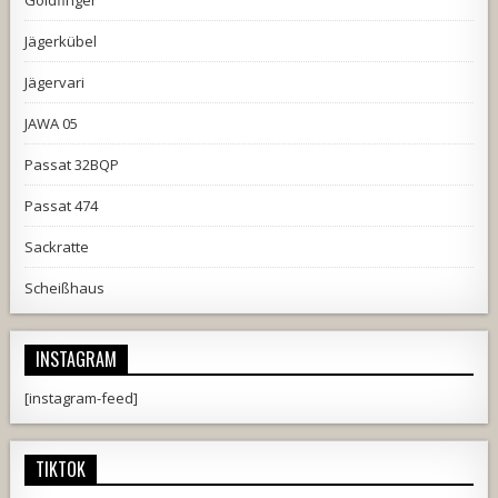
Goldfinger
Jägerkübel
Jägervari
JAWA 05
Passat 32BQP
Passat 474
Sackratte
Scheißhaus
INSTAGRAM
[instagram-feed]
TIKTOK