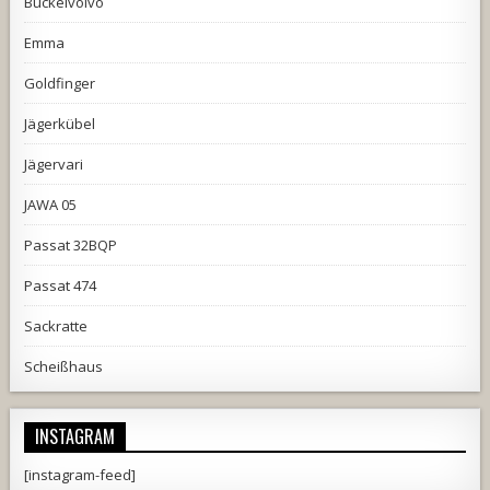
Buckelvolvo
Emma
Goldfinger
Jägerkübel
Jägervari
JAWA 05
Passat 32BQP
Passat 474
Sackratte
Scheißhaus
INSTAGRAM
[instagram-feed]