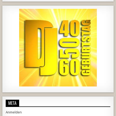
724
68
1
428
21
1857
205
10
2556
243
2
META
Anmelden