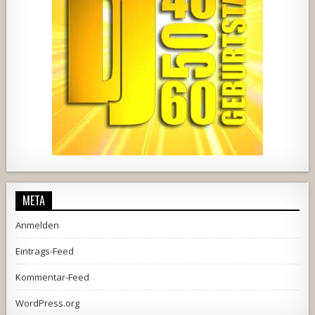
1857
205
10
2556
243
2
META
Anmelden
Eintrags-Feed
Kommentar-Feed
WordPress.org