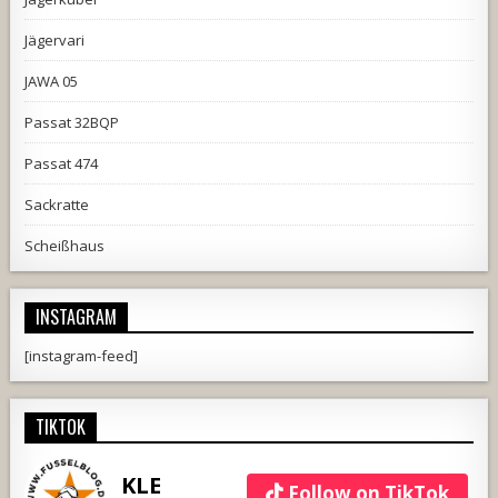
Jägervari
JAWA 05
Passat 32BQP
Passat 474
Sackratte
Scheißhaus
INSTAGRAM
[instagram-feed]
TIKTOK
KLE
Follow on TikTok