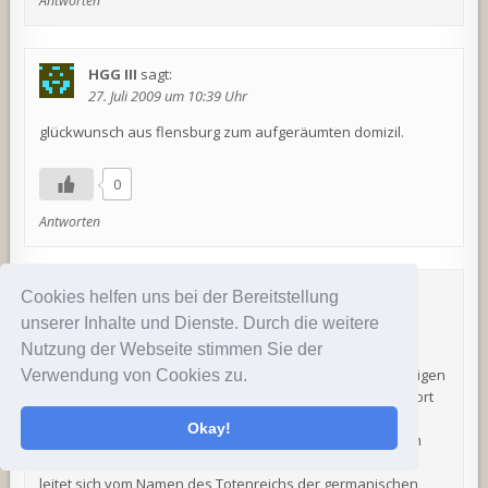
Antworten
HGG III
sagt:
27. Juli 2009 um 10:39 Uhr
glückwunsch aus flensburg zum aufgeräumten domizil.
0
Antworten
Riepap
sagt:
Cookies helfen uns bei der Bereitstellung
27. Juli 2009 um 12:35 Uhr
unserer Inhalte und Dienste. Durch die weitere
Nutzung der Webseite stimmen Sie der
Hölle ist die Bezeichnung für die in vielen Religionen
herrschende eschatologische Vorstellung von der jenseitigen
Verwendung von Cookies zu.
Unterwelt als Ort oder Zustand der Qual und Aufenthaltsort
der Dämonen, an den zur jeweiligen Religion Unbekehrte
Okay!
oder Übeltäter (zusammengefasst: die Bösen) nach ihrem
Tode gelangen. Der Begriff ?Hölle? (ahd. hella, mhd. helle)
leitet sich vom Namen des Totenreichs der germanischen