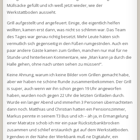
Müllsäcke gefüllt und ich weiß jetzt wieder, wie der
Werkstattboden aussieht.
Grill aufgestellt und angefeuert. Einige, die eigentlich helfen
wollten, kamen erst dann, was nicht so schlimm war. Das Team
des Tages war genau richtig besetzt. Mehr Leute häten sich
vermutlich sich gegenseitig in den Füßen rumgestnden. Auch ein
paar andere Gäste kamen zum Grillen, manchen nur mal für ne
Stunde und hinterliesen Kommentare, wie „Man kann ja durch die
Halle gehen, ohne nach unten sehen zu müssen!“.
Keine Ahnung, warum ich keine Bilder vom Grillen gemacht habe,
aber wir haben ne schöne Runde zusammenbekommen. Der Grill
is super, auch wenn wir ihn schon gegen 19 Uhr angeworfen
haben, wurden noch gegen 22 Uhr die letzten Grilladen durch.
Wurde ein langer Abend und immerhin 3 Personen übernachteten
dann noch. Matthias und Christian hatten ein Pensionszimmer,
Markus pennte in seinem T3 Bus und ich – äh ja, in Ermangelung
einer Matratze schob ich mir ein paar Rücksitzbankbrocken
zusammen und schlief erstaunlich gut auf dem Werkstattboden.
Irgendwo in der Nähe der Werkbank muß ne Digitaluhr, ein