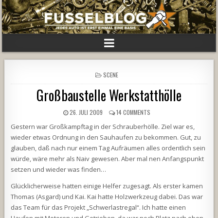
POSTED
SCENE
IN
Großbaustelle Werkstatthölle
26. JULI 2009
14 COMMENTS
Gestern war Großkampftag in der Schrauberhölle. Ziel war es,
wieder etwas Ordnung in den Sauhaufen zu bekommen. Gut, zu
glauben, daß nach nur einem Tag Aufräumen alles ordentlich sein
würde, wäre mehr als Naiv gewesen. Aber mal nen Anfangspunkt
setzen und wieder was finden…
Glücklicherweise hatten einige Helfer zugesagt. Als erster kamen
Thomas (Asgard) und Kai. Kai hatte Holzwerkzeug dabei. Das war
das Team für das Projekt „Schwerlastregal“. Ich hatte einen