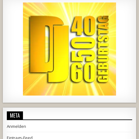
2537
239
2
737
71
5
META
Anmelden
Eintrags-Feed