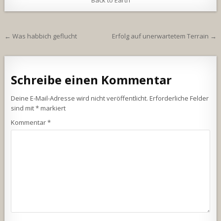
Beitragsnavigation
← Was habbich geflucht
Erfolg auf unerwartetem Terrain →
Schreibe einen Kommentar
Deine E-Mail-Adresse wird nicht veröffentlicht.
Erforderliche Felder
sind mit
*
markiert
Kommentar
*