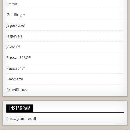
Emma
Goldfinger
Jägerkübel
Jägervari
JAWA 05
Passat 32BQP
Passat 474
Sackratte
Scheißhaus
INSTAGRAM
[instagram-feed]