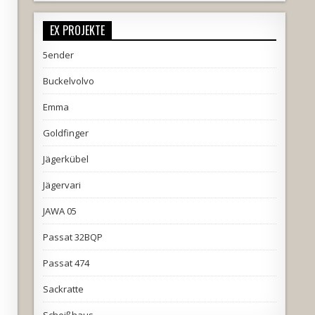
EX PROJEKTE
5ender
Buckelvolvo
Emma
Goldfinger
Jägerkübel
Jägervari
JAWA 05
Passat 32BQP
Passat 474
Sackratte
Scheißhaus