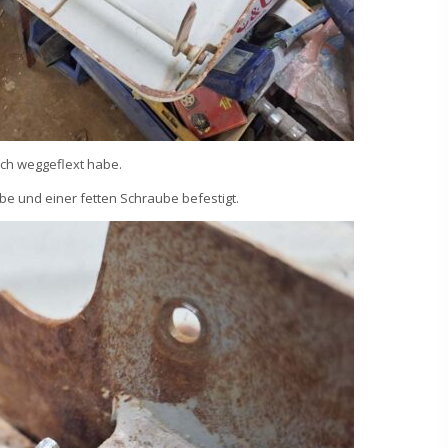
ich weggeflext habe.
ube und einer fetten Schraube befestigt.