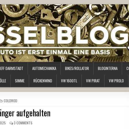
REFF DARMSTADT
AUTOMECHANIKA
BIKES/ROLLATOR
BLOGINTERNA
C
ÖLLE
SIMME
RÜCKENWIND
VW 1600TL
VW PIRAT
VW PROLO
POSTED
COLDROD
IN
änger aufgehalten
2025
3 COMMENTS