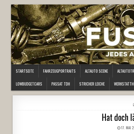
STARTSEITE
FAHRZEUGPORTRAITS
ALTAUTO SCENE
ALTAUTOT
LOWBUDGETCARS
PASSAT TDH
STRICHER LEICHE
WERKSTATTH
Hat doch l
17. MAI 