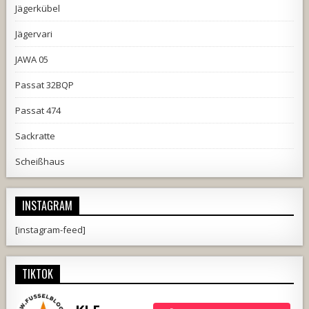
Jägerkübel
Jägervari
JAWA 05
Passat 32BQP
Passat 474
Sackratte
Scheißhaus
INSTAGRAM
[instagram-feed]
TIKTOK