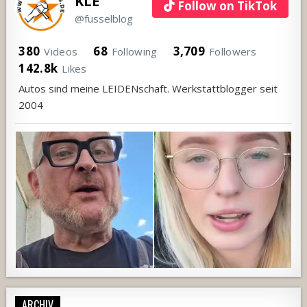
KLE
Follow on TikTok
@fusselblog
380
68
3,709
Videos
Following
Followers
142.8k
Likes
Autos sind meine LEIDENschaft. Werkstattblogger seit
2004
ARCHIV