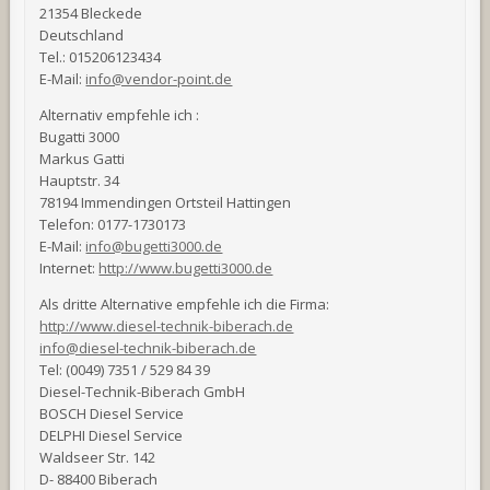
21354 Bleckede
Deutschland
Tel.: 015206123434
E-Mail:
info@vendor-point.de
Alternativ empfehle ich :
Bugatti 3000
Markus Gatti
Hauptstr. 34
78194 Immendingen Ortsteil Hattingen
Telefon: 0177-1730173
E-Mail:
info@bugetti3000.de
Internet:
http://www.bugetti3000.de
Als dritte Alternative empfehle ich die Firma:
http://www.diesel-technik-biberach.de
info@diesel-technik-biberach.de
Tel: (0049) 7351 / 529 84 39
Diesel-Technik-Biberach GmbH
BOSCH Diesel Service
DELPHI Diesel Service
Waldseer Str. 142
D- 88400 Biberach