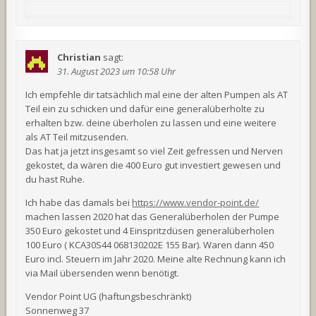
Christian
sagt:
31. August 2023 um 10:58 Uhr
Ich empfehle dir tatsächlich mal eine der alten Pumpen als AT
Teil ein zu schicken und dafür eine generalüberholte zu
erhalten bzw. deine überholen zu lassen und eine weitere
als AT Teil mitzusenden.
Das hat ja jetzt insgesamt so viel Zeit gefressen und Nerven
gekostet, da wären die 400 Euro gut investiert gewesen und
du hast Ruhe.
Ich habe das damals bei
https://www.vendor-point.de/
machen lassen 2020 hat das Generalüberholen der Pumpe
350 Euro gekostet und 4 Einspritzdüsen generalüberholen
100 Euro ( KCA30S44 068130202E 155 Bar). Waren dann 450
Euro incl. Steuern im Jahr 2020. Meine alte Rechnung kann ich
via Mail übersenden wenn benötigt.
Vendor Point UG (haftungsbeschränkt)
Sonnenweg 37