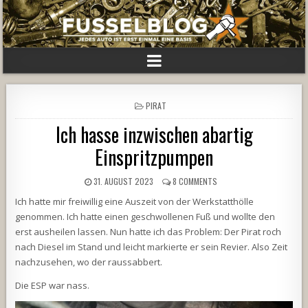
POSTED
PIRAT
IN
Ich hasse inzwischen abartig
Einspritzpumpen
31. AUGUST 2023
8 COMMENTS
Ich hatte mir freiwillig eine Auszeit von der Werkstatthölle
genommen. Ich hatte einen geschwollenen Fuß und wollte den
erst ausheilen lassen. Nun hatte ich das Problem: Der Pirat roch
nach Diesel im Stand und leicht markierte er sein Revier. Also Zeit
nachzusehen, wo der raussabbert.
Die ESP war nass.