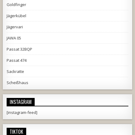
Goldfinger
Jägerkübel
Jägervari
JAWA 05
Passat 32BQP
Passat 474
Sackratte
Scheißhaus
INSTAGRAM
[instagram-feed]
TIKTOK