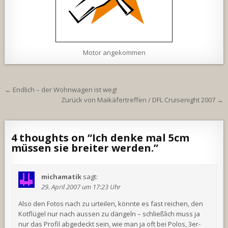
Motor angekommen
Beitragsnavigation
← Endlich – der Wohnwagen ist weg!
Zurück von Maikäfertreffen / DFL Cruisenight 2007 →
4 thoughts on “
Ich denke mal 5cm
müssen sie breiter werden.
”
michamatik
sagt:
29. April 2007 um 17:23 Uhr
Also den Fotos nach zu urteilen, könnte es fast reichen, den
Kotflügel nur nach aussen zu dängeln – schließlich muss ja
nur das Profil abgedeckt sein, wie man ja oft bei Polos, 3er-