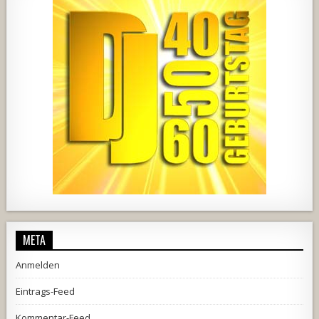
2537
239
2
737
71
5
META
Anmelden
Eintrags-Feed
Kommentar-Feed