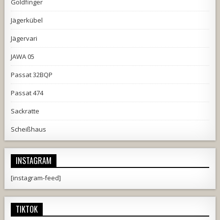
Goldfinger
Jägerkübel
Jägervari
JAWA 05
Passat 32BQP
Passat 474
Sackratte
Scheißhaus
INSTAGRAM
[instagram-feed]
TIKTOK