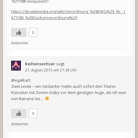
1677/88 restauriert?
https://de.wikipedia.org/wiki/Verordnung_%28EWG%29_Nr._1
677/88_%28Gurkenverordnung%29
0
Antworten
Reihensechser
sagt:
21. August 2015 um 21:38 Uhr
@egalkarl:
Zwei Leute – ein Gedanke: Hatte auch sofort den Titanic-
Klassiker mit Zonen-Gaby vor dem geistigen Auge, als ich was
von Banane las…
0
Antworten