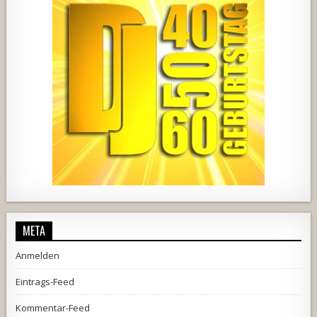
1857
205
10
2556
243
2
META
Anmelden
Eintrags-Feed
Kommentar-Feed