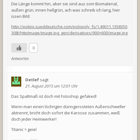
Die Länge kommt hin, aber sie sind aus som Biomaterial,
außen grün, innen hellgrün, ach was schreib ich lang, hier
issen Bild:
http://polpix.sueddeutsche.com/polopoly_fs/1.49011.1358350
308!/httpImage/image.jpg_gen/derivatives/900×600/image.jpg
0
Antworten
Detlef
sagt:
21. August 2015 um 12:01 Uhr
Das Spaltmaß ist doch mit Fotoshop gefaked!
Wenn man einen löchrigen dünngerosteten Außenschweller
abtrennt, bricht doch sofort die Karosse zusammen, weiß
doch jeder Heimwerker!
Titanic = geiel