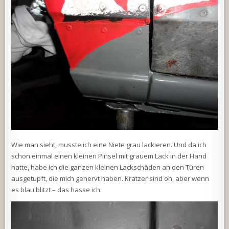
Wie man sieht, musste ich eine Niete grau lackieren. Und da ich
schon einmal einen kleinen Pinsel mit grauem Lack in der Hand
hatte, habe ich die ganzen kleinen Lackschäden an den Türen
ausgetupft, die mich genervt haben. Kratzer sind oh, aber wenn
es blau blitzt – das hasse ich.