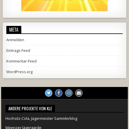
728
71
5
1238
154
2
META
Anmelden
Eintrags-Feed
Kommentar-Feed
WordPress.org
ANDERE PROJEKTE VON KLE
Hochsitz-Cola, Jägermeister Sammlerblog
Meenzer Jägergarde