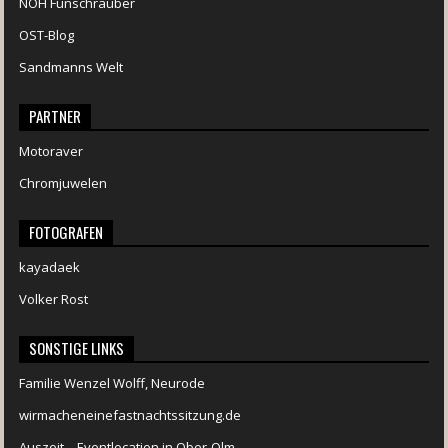
NOH Funschrauber
OST-Blog
Sandmanns Welt
PARTNER
Motoraver
Chromjuwelen
FOTOGRAFEN
kayadaek
Volker Rost
SONSTIGE LINKS
Familie Wenzel Wolff, Neurode
wirmacheneinefastnachtssitzung.de
Auszeit – Eventlocation in Ober-Olm