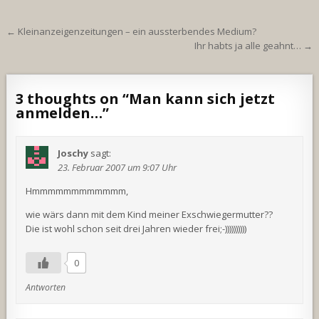
Beitragsnavigation
← Kleinanzeigenzeitungen – ein aussterbendes Medium?
Ihr habts ja alle geahnt… →
3 thoughts on “
Man kann sich jetzt
anmelden…
”
Joschy
sagt:
23. Februar 2007 um 9:07 Uhr
Hmmmmmmmmmmmm,
wie wärs dann mit dem Kind meiner Exschwiegermutter??
Die ist wohl schon seit drei Jahren wieder frei;-))))))))))
0
Antworten