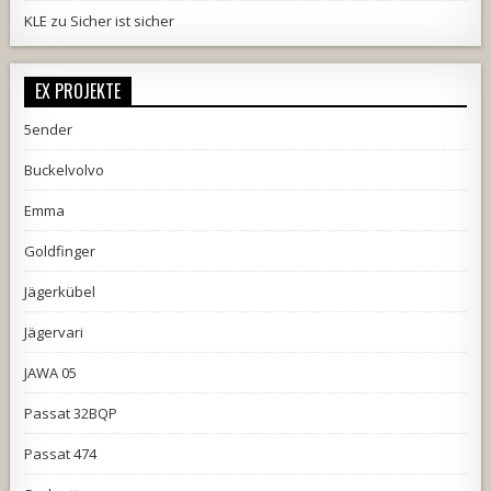
KLE
zu
Sicher ist sicher
EX PROJEKTE
5ender
Buckelvolvo
Emma
Goldfinger
Jägerkübel
Jägervari
JAWA 05
Passat 32BQP
Passat 474