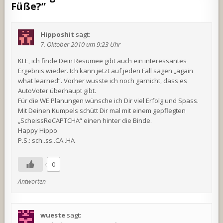
Füße?
”
Hipposhit
sagt:
7. Oktober 2010 um 9:23 Uhr
KLE, ich finde Dein Resumee gibt auch ein interessantes
Ergebnis wieder. Ich kann jetzt auf jeden Fall sagen „again
what learned“. Vorher wusste ich noch garnicht, dass es
AutoVoter überhaupt gibt.
Für die WE Planungen wünsche ich Dir viel Erfolg und Spass.
Mit Deinen Kumpels schütt Dir mal mit einem gepflegten
„ScheissReCAPTCHA“ einen hinter die Binde.
Happy Hippo
P.S.: sch..ss..CA..HA
0
Antworten
wueste
sagt: