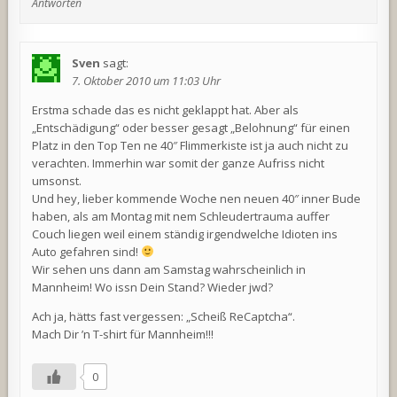
Antworten
Sven
sagt:
7. Oktober 2010 um 11:03 Uhr
Erstma schade das es nicht geklappt hat. Aber als
„Entschädigung“ oder besser gesagt „Belohnung“ für einen
Platz in den Top Ten ne 40″ Flimmerkiste ist ja auch nicht zu
verachten. Immerhin war somit der ganze Aufriss nicht
umsonst.
Und hey, lieber kommende Woche nen neuen 40″ inner Bude
haben, als am Montag mit nem Schleudertrauma auffer
Couch liegen weil einem ständig irgendwelche Idioten ins
Auto gefahren sind!
Wir sehen uns dann am Samstag wahrscheinlich in
Mannheim! Wo issn Dein Stand? Wieder jwd?
Ach ja, hätts fast vergessen: „Scheiß ReCaptcha“.
Mach Dir ’n T-shirt für Mannheim!!!
0