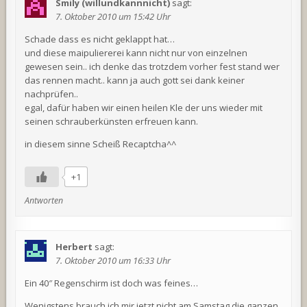
Smily (willundkannnicht)
sagt:
7. Oktober 2010 um 15:42 Uhr
Schade dass es nicht geklappt hat…
und diese maipuliererei kann nicht nur von einzelnen
gewesen sein.. ich denke das trotzdem vorher fest stand wer
das rennen macht.. kann ja auch gott sei dank keiner
nachprüfen..
egal, dafür haben wir einen heilen Kle der uns wieder mit
seinen schrauberkünsten erfreuen kann.
in diesem sinne Scheiß Recaptcha^^
+1
Antworten
Herbert
sagt:
7. Oktober 2010 um 16:33 Uhr
Ein 40″ Regenschirm ist doch was feines…
Wenigstens brauch ich mir jetzt nicht am Samstag die ganzen