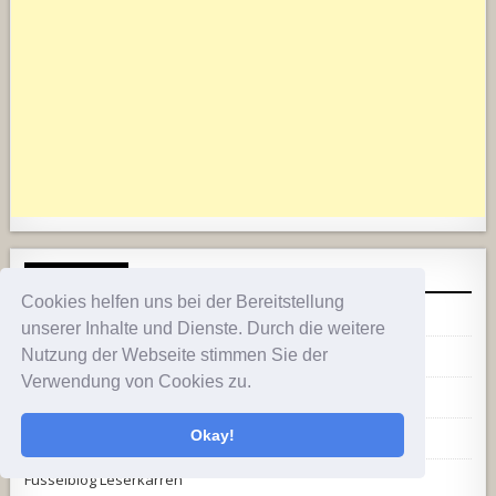
NAVIGATION
Cookies helfen uns bei der Bereitstellung
Startseite
unserer Inhalte und Dienste. Durch die weitere
Nutzung der Webseite stimmen Sie der
Worum geht es hier?
Verwendung von Cookies zu.
Über den Autor
Okay!
KLEs komplette Fahrzeughistorie
Fusselblog Leserkarren