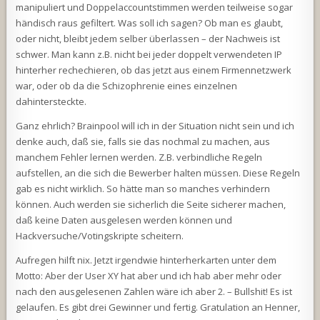
manipuliert und Doppelaccountstimmen werden teilweise sogar
händisch raus gefiltert. Was soll ich sagen? Ob man es glaubt,
oder nicht, bleibt jedem selber überlassen – der Nachweis ist
schwer. Man kann z.B. nicht bei jeder doppelt verwendeten IP
hinterher rechechieren, ob das jetzt aus einem Firmennetzwerk
war, oder ob da die Schizophrenie eines einzelnen
dahintersteckte.
Ganz ehrlich? Brainpool will ich in der Situation nicht sein und ich
denke auch, daß sie, falls sie das nochmal zu machen, aus
manchem Fehler lernen werden. Z.B. verbindliche Regeln
aufstellen, an die sich die Bewerber halten müssen. Diese Regeln
gab es nicht wirklich. So hätte man so manches verhindern
können. Auch werden sie sicherlich die Seite sicherer machen,
daß keine Daten ausgelesen werden können und
Hackversuche/Votingskripte scheitern.
Aufregen hilft nix. Jetzt irgendwie hinterherkarten unter dem
Motto: Aber der User XY hat aber und ich hab aber mehr oder
nach den ausgelesenen Zahlen wäre ich aber 2. – Bullshit! Es ist
gelaufen. Es gibt drei Gewinner und fertig. Gratulation an Henner,