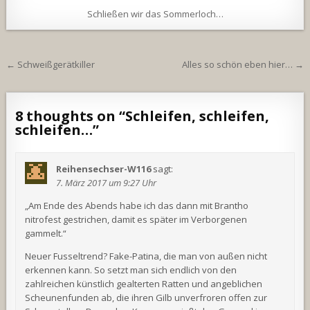
Schließen wir das Sommerloch…
Beitragsnavigation
← Schweißgerätkiller
Alles so schön eben hier… →
8 thoughts on “
Schleifen, schleifen,
schleifen…
”
Reihensechser-W116
sagt:
7. März 2017 um 9:27 Uhr
„Am Ende des Abends habe ich das dann mit Brantho
nitrofest gestrichen, damit es später im Verborgenen
gammelt.“
Neuer Fusseltrend? Fake-Patina, die man von außen nicht
erkennen kann. So setzt man sich endlich von den
zahlreichen künstlich gealterten Ratten und angeblichen
Scheunenfunden ab, die ihren Gilb unverfroren offen zur