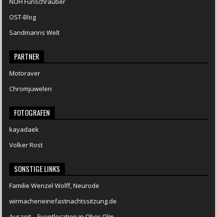
NOH Funschrauber
OST-Blog
Sandmanns Welt
PARTNER
Motoraver
Chromjuwelen
FOTOGRAFEN
kayadaek
Volker Rost
SONSTIGE LINKS
Familie Wenzel Wolff, Neurode
wirmacheneinefastnachtssitzung.de
Auszeit – Eventlocation in Ober-Olm