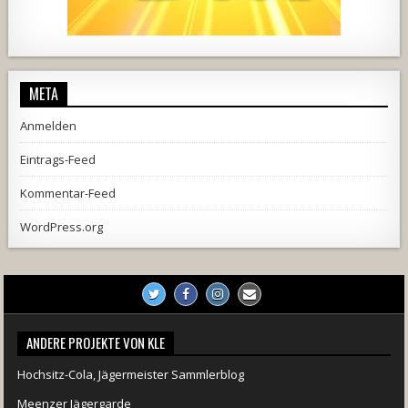
2537
239
2
737
71
5
META
Anmelden
Eintrags-Feed
Kommentar-Feed
WordPress.org
ANDERE PROJEKTE VON KLE
Hochsitz-Cola, Jägermeister Sammlerblog
Meenzer Jägergarde