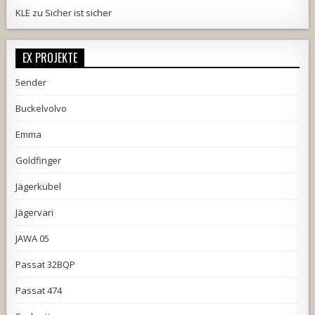
KLE
zu
Sicher ist sicher
EX PROJEKTE
5ender
Buckelvolvo
Emma
Goldfinger
Jägerkübel
Jägervari
JAWA 05
Passat 32BQP
Passat 474