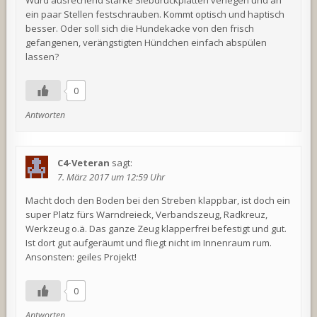
Würd ausrechend starke Siebdruckplatten verlegen und an
ein paar Stellen festschrauben. Kommt optisch und haptisch
besser. Oder soll sich die Hundekacke von den frisch
gefangenen, verängstigten Hündchen einfach abspülen
lassen?
0
Antworten
C4-Veteran
sagt:
7. März 2017 um 12:59 Uhr
Macht doch den Boden bei den Streben klappbar, ist doch ein
super Platz fürs Warndreieck, Verbandszeug, Radkreuz,
Werkzeug o.ä. Das ganze Zeug klapperfrei befestigt und gut.
Ist dort gut aufgeräumt und fliegt nicht im Innenraum rum.
Ansonsten: geiles Projekt!
0
Antworten