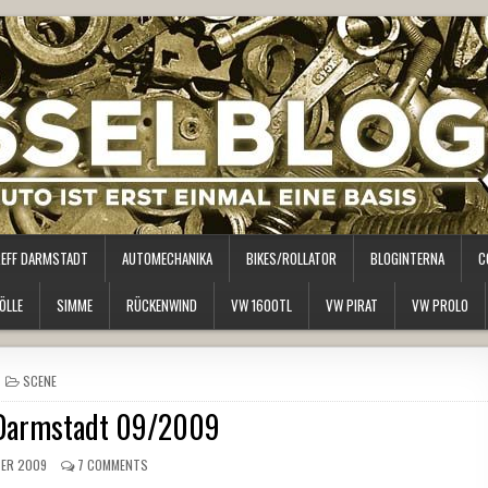
REFF DARMSTADT
AUTOMECHANIKA
BIKES/ROLLATOR
BLOGINTERNA
C
ÖLLE
SIMME
RÜCKENWIND
VW 1600TL
VW PIRAT
VW PROLO
POSTED
SCENE
IN
 Darmstadt 09/2009
ER 2009
7 COMMENTS