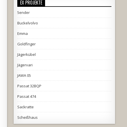
EX PROJEKTE
5ender
Buckelvolvo
Emma
Goldfinger
Jägerkübel
Jägervari
JAWA 05
Passat 32BQP
Passat 474
Sackratte
Scheißhaus