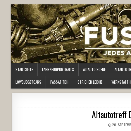
STARTSEITE
FAHRZEUGPORTRAITS
ALTAUTO SCENE
ALTAUTOT
LOWBUDGETCARS
PASSAT TDH
STRICHER LEICHE
WERKSTATTH
Altautotreff
20. SEPTEMB