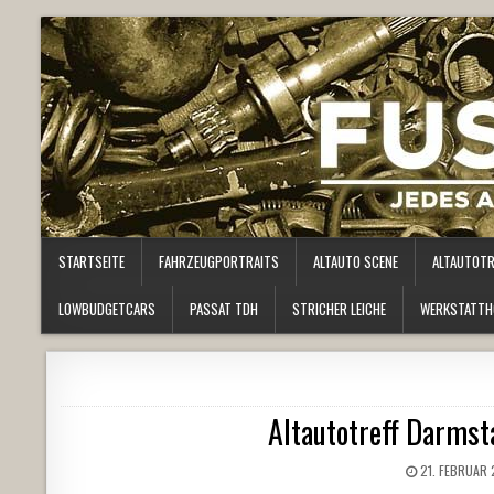
STARTSEITE
FAHRZEUGPORTRAITS
ALTAUTO SCENE
ALTAUTOT
LOWBUDGETCARS
PASSAT TDH
STRICHER LEICHE
WERKSTATTH
Altautotreff Darmst
21. FEBRUAR 