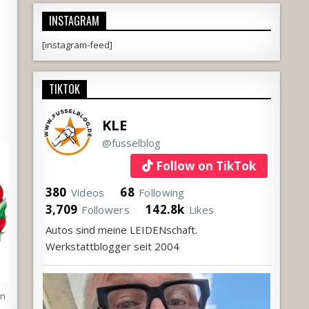
INSTAGRAM
[instagram-feed]
TIKTOK
KLE
@fusselblog
Follow on TikTok
380
68
Videos
Following
3,709
142.8k
Followers
Likes
Autos sind meine LEIDENschaft.
Werkstattblogger seit 2004
en