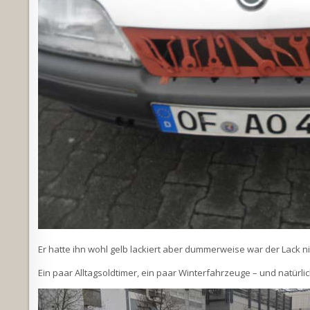
Er hatte ihn wohl gelb lackiert aber dummerweise war der Lack n
Ein paar Alltagsoldtimer, ein paar Winterfahrzeuge – und natürli