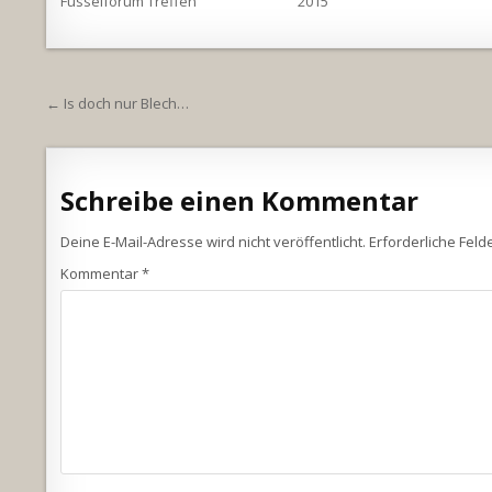
Fusselforum Treffen
2015
Beitragsnavigation
← Is doch nur Blech…
Schreibe einen Kommentar
Deine E-Mail-Adresse wird nicht veröffentlicht.
Erforderliche Feld
Kommentar
*