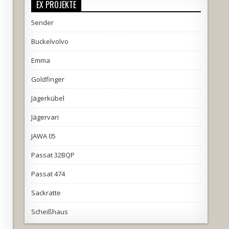
EX PROJEKTE
5ender
Buckelvolvo
Emma
Goldfinger
Jägerkübel
Jägervari
JAWA 05
Passat 32BQP
Passat 474
Sackratte
Scheißhaus