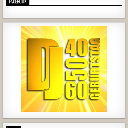
FACEBOOK
1820
203
10
2517
236
2
728
71
5
1238
154
2