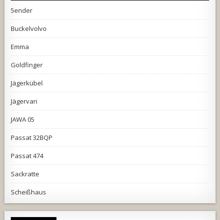
5ender
Buckelvolvo
Emma
Goldfinger
Jägerkübel
Jägervari
JAWA 05
Passat 32BQP
Passat 474
Sackratte
Scheißhaus