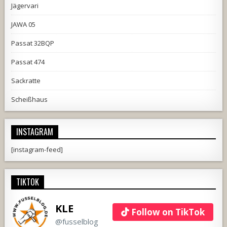
Jägervari
JAWA 05
Passat 32BQP
Passat 474
Sackratte
Scheißhaus
INSTAGRAM
[instagram-feed]
TIKTOK
KLE
Follow on TikTok
@fusselblog