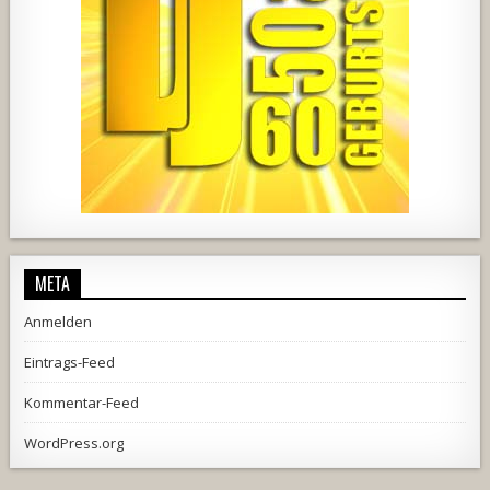
2537
239
2
737
71
5
META
Anmelden
Eintrags-Feed
Kommentar-Feed
WordPress.org