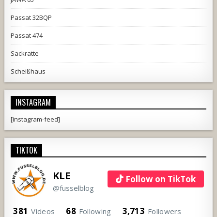
Passat 32BQP
Passat 474
Sackratte
Scheißhaus
INSTAGRAM
[instagram-feed]
TIKTOK
KLE
Follow on TikTok
@fusselblog
381
68
3,713
Videos
Following
Followers