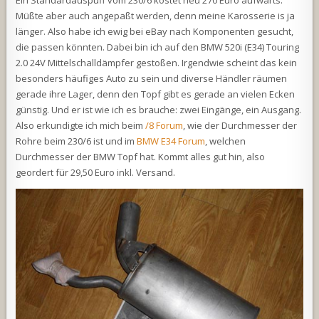
Ein Standardauspuff vom 230/6 kostet neu 270 Euro aufwärts.
Müßte aber auch angepaßt werden, denn meine Karosserie is ja
länger. Also habe ich ewig bei eBay nach Komponenten gesucht,
die passen könnten. Dabei bin ich auf den BMW 520i (E34) Touring
2.0 24V Mittelschalldämpfer gestoßen. Irgendwie scheint das kein
besonders häufiges Auto zu sein und diverse Händler räumen
gerade ihre Lager, denn den Topf gibt es gerade an vielen Ecken
günstig. Und er ist wie ich es brauche: zwei Eingänge, ein Ausgang.
Also erkundigte ich mich beim
/8 Forum
, wie der Durchmesser der
Rohre beim 230/6 ist und im
BMW E34 Forum
, welchen
Durchmesser der BMW Topf hat. Kommt alles gut hin, also
geordert für 29,50 Euro inkl. Versand.