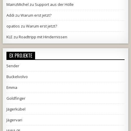
MainzMichel
zu
Support aus der Hölle
Addi
zu
Warum erst jetzt?
opatios
zu
Warum erst jetzt?
KLE
zu
Roadtripp mit Hindernissen
EX PROJEKTE
5ender
Buckelvolvo
Emma
Goldfinger
Jägerkübel
Jägervari
JAWA 05