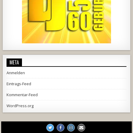
1857
205
10
2556
243
2
META
Anmelden
Eintrags-Feed
Kommentar-Feed
WordPress.org