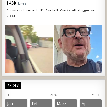
143k
Likes
Autos sind meine LEIDENschaft. Werkstattblogger seit
2004
ARCHIV
<
>
2026
▼
1152
104
4
897
63
3
Jan.
Feb.
März
Apr.