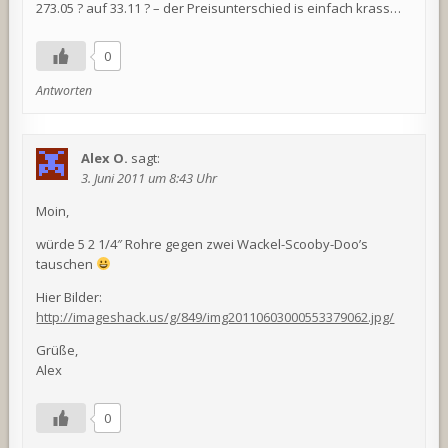
273.05 ? auf 33.11 ? – der Preisunterschied is einfach krass…
0
Antworten
Alex O.
sagt:
3. Juni 2011 um 8:43 Uhr
Moin,
würde 5 2 1/4″ Rohre gegen zwei Wackel-Scooby-Doo’s
tauschen
Hier Bilder:
http://imageshack.us/g/849/img20110603000553379062.jpg/
Grüße,
Alex
0