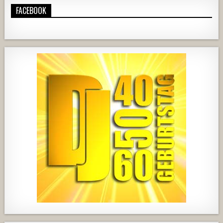
FACEBOOK
420
21
1838
204
10
2537
239
2
737
71
5