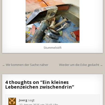
Stummelstift
Beitragsnavigation
← Wir kommen der Sache näher
Wieder um die Ecke gedacht →
4 thoughts on “
Ein kleines
Lebenzeichen zwischendrin
”
Joerg
sagt:
22. Januar 2025 um 21:41 Uhr