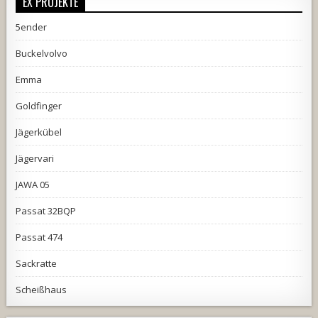
EX PROJEKTE
5ender
Buckelvolvo
Emma
Goldfinger
Jägerkübel
Jägervari
JAWA 05
Passat 32BQP
Passat 474
Sackratte
Scheißhaus