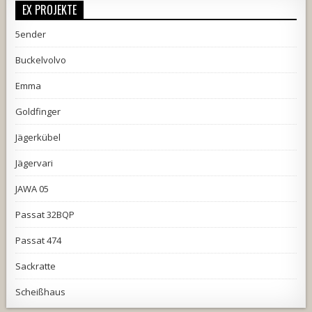
EX PROJEKTE
5ender
Buckelvolvo
Emma
Goldfinger
Jägerkübel
Jägervari
JAWA 05
Passat 32BQP
Passat 474
Sackratte
Scheißhaus