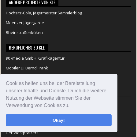
ANDERE PROJEKTE VON KLE
Hochsitz-Cola, Jägermeister Sammlerblog
Meenzer Jägergarde
Rheinstraßenküken
BERUFLICHES ZU KLE
907media GmbH, Grafikagentur
Mobiler DJ Bernd Frank
KLE als freier Journalist
Cookies helfen uns bei der Bereitstellung
unserer Inhalte und Dienste. Durch die weitere
BLOGROLL
Nutzung der Webseite stimmen Sie der
Adrians Blog
Verwendung von Cookies zu.
Aerosol-Werk
Okay!
Der Pfeiffenkaspers
Der Westpfälzers