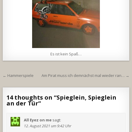
Es ist kein Spaß…
Beitragsnavigation
← Hammerspiele
Am Pirat muss ich demnächst mal wieder ran… →
14 thoughts on “
Spieglein, Spieglein
an der Tür
”
All Eyez on me
sagt:
12. August 2021 um 9:42 Uhr