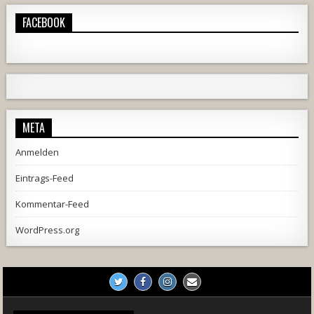
FACEBOOK
1806
202
10
2494
233
2
META
Anmelden
Eintrags-Feed
Kommentar-Feed
WordPress.org
716
71
5
1233
153
2