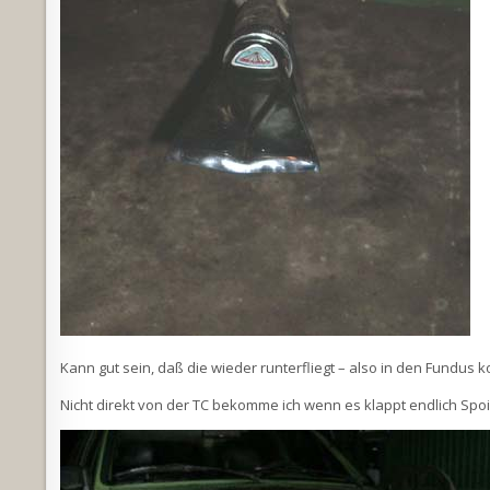
Kann gut sein, daß die wieder runterfliegt – also in den Fundus 
Nicht direkt von der TC bekomme ich wenn es klappt endlich Spo