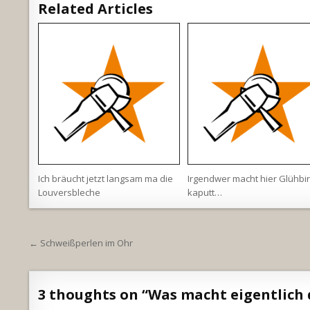
Related Articles
Ich bräucht jetzt langsam ma die
Irgendwer macht hier Glühbi
Louversbleche
kaputt…
Beitragsnavigation
← Schweißperlen im Ohr
3 thoughts on “
Was macht eigentlich