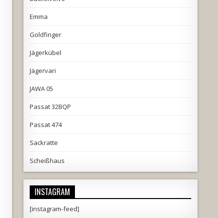
Emma
Goldfinger
Jägerkübel
Jägervari
JAWA 05
Passat 32BQP
Passat 474
Sackratte
Scheißhaus
INSTAGRAM
[instagram-feed]