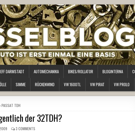
REFF DARMSTADT
AUTOMECHANIKA
BIKES/ROLLATOR
BLOGINTERNA
C
ÖLLE
SIMME
RÜCKENWIND
VW 1600TL
VW PIRAT
VW PROLO
POSTED
PASSAT TDH
IN
gentlich der 32TDH?
 2009
3 COMMENTS