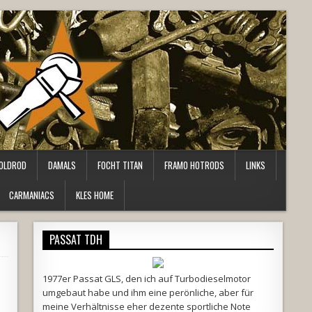
OLDROD
DAMALS
FOCHT TITAN
FRAMO HOTRODS
LINKS
CARMANIACS
KLES HOME
PASSAT TDH
1977er Passat GLS, den ich auf Turbodieselmotor
umgebaut habe und ihm eine perönliche, aber für
meine Verhältnisse eher dezente sportliche Note