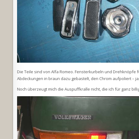
Die Teile sind von Alfa Romeo. Fensterkurbeln und Drehknöpfe f
Abdeckungen in braun dazu gebastelt, den Chrom aufpoliert – j
Noch überzeugt mich die Auspuffkralle nicht, die ich für ganz bil