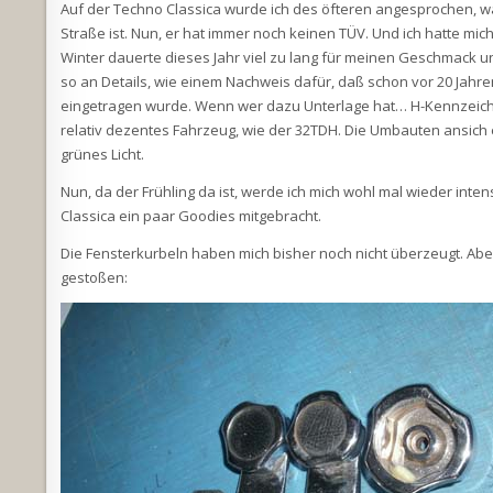
Auf der Techno Classica wurde ich des öfteren angesprochen, wa
Straße ist. Nun, er hat immer noch keinen TÜV. Und ich hatte mich
Winter dauerte dieses Jahr viel zu lang für meinen Geschmack un
so an Details, wie einem Nachweis dafür, daß schon vor 20 Jahr
eingetragen wurde. Wenn wer dazu Unterlage hat… H-Kennzeichen
relativ dezentes Fahrzeug, wie der 32TDH. Die Umbauten ansich 
grünes Licht.
Nun, da der Frühling da ist, werde ich mich wohl mal wieder int
Classica ein paar Goodies mitgebracht.
Die Fensterkurbeln haben mich bisher noch nicht überzeugt. Aber
gestoßen: