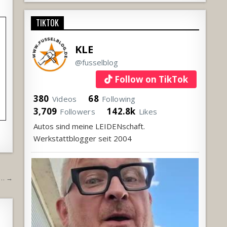
TIKTOK
KLE
@fusselblog
Follow on TikTok
380
68
Videos
Following
3,709
142.8k
Followers
Likes
Autos sind meine LEIDENschaft.
Werkstattblogger seit 2004
en… →