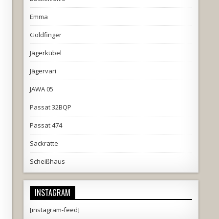
Emma
Goldfinger
Jägerkübel
Jägervari
JAWA 05
Passat 32BQP
Passat 474
Sackratte
Scheißhaus
INSTAGRAM
[instagram-feed]