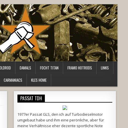
OLDROD
DAMALS
FOCHT TITAN
FRAMO HOTRODS
LINKS
CARMANIACS
KLES HOME
PASSAT TDH
1977er Passat GLS, den ich auf Turbodieselmotor
umgebaut habe und ihm eine perönliche, aber für
meine Verhältnisse eher dezente sportliche Note