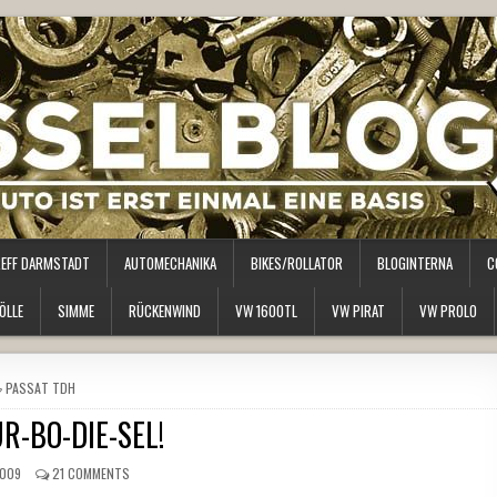
REFF DARMSTADT
AUTOMECHANIKA
BIKES/ROLLATOR
BLOGINTERNA
C
ÖLLE
SIMME
RÜCKENWIND
VW 1600TL
VW PIRAT
VW PROLO
POSTED
PASSAT TDH
IN
UR-BO-DIE-SEL!
2009
21 COMMENTS