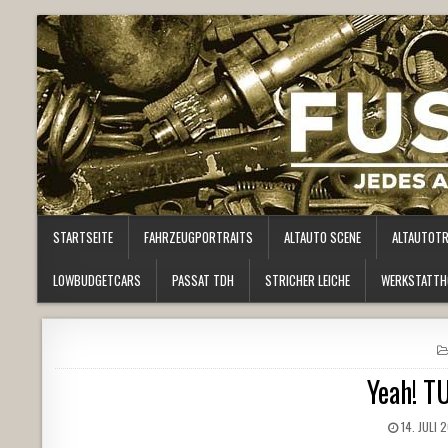
STARTSEITE
FAHRZEUGPORTRAITS
ALTAUTO SCENE
ALTAUTOT
LOWBUDGETCARS
PASSAT TDH
STRICHER LEICHE
WERKSTATTH
Yeah! T
14. JULI 