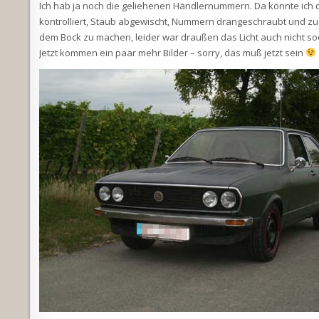
Ich hab ja noch die geliehenen Händlernummern. Da könnte ich d
kontrolliert, Staub abgewischt, Nummern drangeschraubt und zus
dem Bock zu machen, leider war draußen das Licht auch nicht soo d
Jetzt kommen ein paar mehr Bilder – sorry, das muß jetzt sein