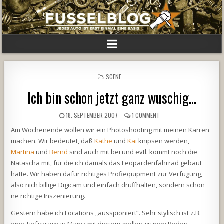
POSTED
SCENE
IN
Ich bin schon jetzt ganz wuschig…
18. SEPTEMBER 2007
1 COMMENT
Am Wochenende wollen wir ein Photoshooting mit meinen Karren
machen. Wir bedeutet, daß
Käthe
und
Kai
knipsen werden,
Martina
und
Bernd
sind auch mit bei und evtl. kommt noch die
Natascha mit, für die ich damals das Leopardenfahrrad gebaut
hatte. Wir haben dafür richtiges Profiequipment zur Verfügung,
also nich billige Digicam und einfach druffhalten, sondern schon
ne richtige Inszenierung.
Gestern habe ich Locations „ausspioniert“. Sehr stylisch ist z.B.