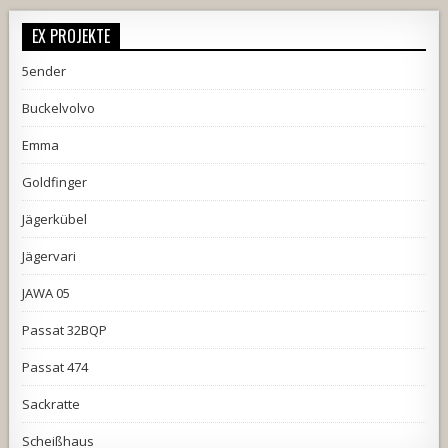
EX PROJEKTE
5ender
Buckelvolvo
Emma
Goldfinger
Jägerkübel
Jägervari
JAWA 05
Passat 32BQP
Passat 474
Sackratte
Scheißhaus