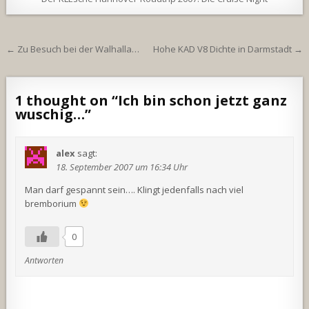
Beitragsnavigation
← Zu Besuch bei der Walhalla…
Hohe KAD V8 Dichte in Darmstadt →
1 thought on “
Ich bin schon jetzt ganz
wuschig…
”
alex
sagt:
18. September 2007 um 16:34 Uhr
Man darf gespannt sein…. Klingt jedenfalls nach viel
bremborium
0
Antworten