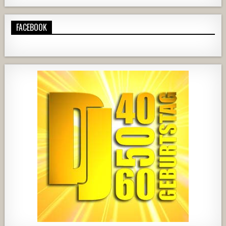
FACEBOOK
724
68
1
428
21
1857
205
10
2556
243
2